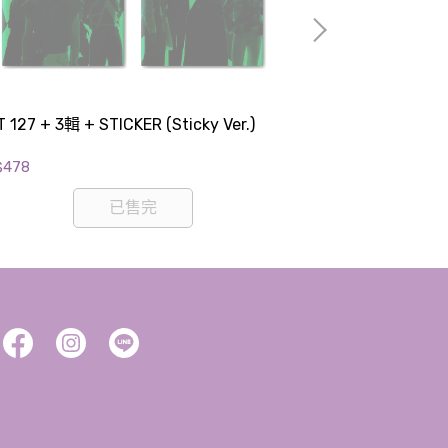
 127 + 3輯 + STICKER (Sticky Ver.)
THE BOYZ + 20
真書
$478
NT$1,590
已售完