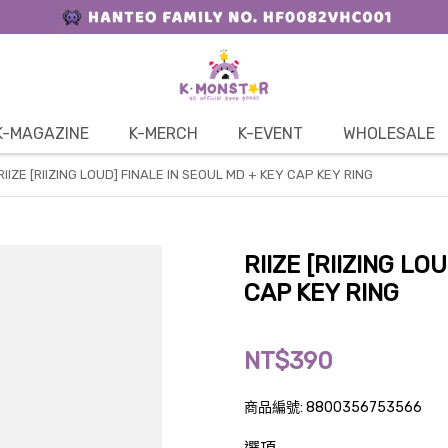
K-MAGAZINE
K-MERCH
K-EVENT
WHOLESALE
RIIZE [RIIZING LOUD] FINALE IN SEOUL MD + KEY CAP KEY RING
RIIZE [RIIZING LO
CAP KEY RING
NT$390
商品編號:
8800356753566