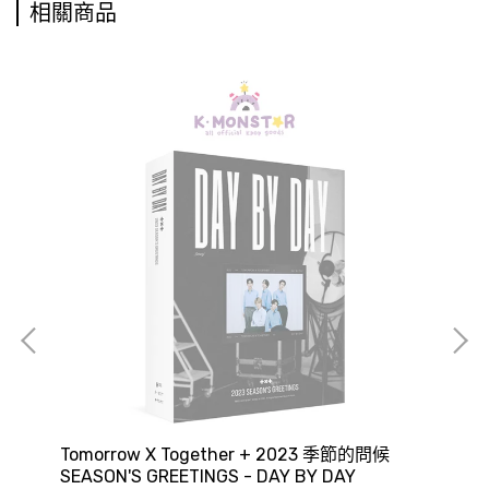
相關商品
r.)
Tomorrow X Together + 2023 季節的問候
SH
SEASON'S GREETINGS - DAY BY DAY
GR