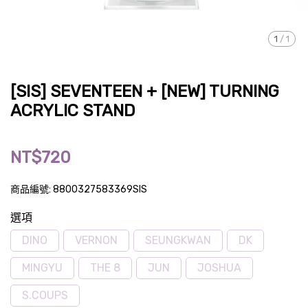
1
/
1
[SIS] SEVENTEEN + [NEW] TURNING
ACRYLIC STAND
NT$720
商品編號:
8800327583369SIS
選項
DINO
VERNON
SEUNGKWAN
DK
MINGYU
THE 8
JUN
JOSHUA
S.COUPS