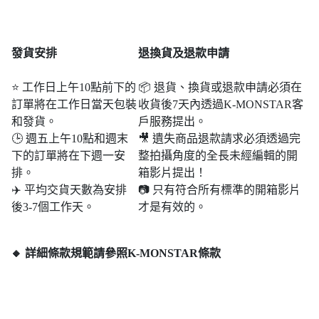
發貨安排
退
換貨及退款申請
⭐ 工作日上午10點前下的
📦 退貨、換貨或退款申請必須在
訂單將在工作日當天包裝
收貨後7天內透過K-MONSTAR客
和發貨。
戶服務提出。
🕒 週五上午10點和週末​​
🎥 遺失商品退款請求必須透過完
下的訂單將在下週一安
整拍攝角度的全長未經編輯的開
排。
箱影片提出！
✈️ 平均交貨天數為安排
📷 只有符合所有標準的開箱影片
後3-7個工作天。
才是有效的。
🔸 詳細條款規範請參照K-MONSTAR條款