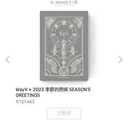
A
WayV + 2023 季節的問候 SEASON'S
IVE
GREETINGS
NT$1,663
NT
已售完