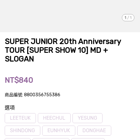
1
/
1
SUPER JUNIOR 20th Anniversary
TOUR [SUPER SHOW 10] MD +
SLOGAN
NT$840
商品編號:
8800356755386
選項
LEETEUK
HEECHUL
YESUNG
SHINDONG
EUNHYUK
DONGHAE