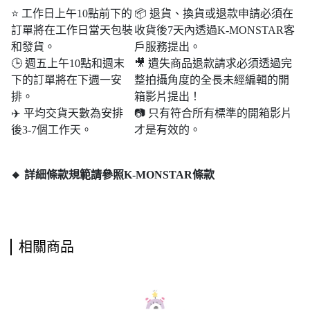
⭐ 工作日上午10點前下的
📦 退貨、換貨或退款申請必須在
訂單將在工作日當天包裝
收貨後7天內透過K-MONSTAR客
和發貨。
戶服務提出。
🕒 週五上午10點和週末​​
🎥 遺失商品退款請求必須透過完
下的訂單將在下週一安
整拍攝角度的全長未經編輯的開
排。
箱影片提出！
✈️ 平均交貨天數為安排
📷 只有符合所有標準的開箱影片
後3-7個工作天。
才是有效的。
🔸 詳細條款規範請參照K-MONSTAR條款
相關商品