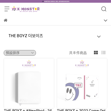
THE BOYZ 더보이즈
共 8 件商品
THE BOYZ + #NewShot : 24
THE BOYZ + 2022 Come On!