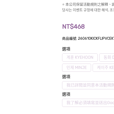
⭐️ 本公司保留活動規則之解釋
당사는 이벤트 규정에 대한 해석, 조
NT$468
商品編號:
260610KICKFLIPVCE
選項
계훈 KYEHOON
동화 
민제 MINJE
케이주 KE
選項
我已詳閱並同意本活動規
選項
我了解必須填寫並送出Goo