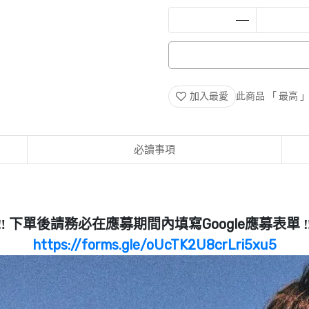
加入最愛
此商品 「 最高
必讀事項
‼️ 下單後請務必在應募期間內填寫Google應募表單 ‼
https://forms.gle/oUcTK2U8crLri5xu5