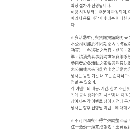
확정 절차가 진행됩니다.
해당 시점부터는 주문이 확정되며, 
따라서 응모 마감 이후에는 어떠한 사
다.
⭐️ 多活動並行與資訊揭露說明 복수 
本公司可能於不同期間內同時或
動等），各活動之內容、期間、
準，請消費者事前請詳讀官網系
參與者於各活動之報名與消費決
未公開或未來可能推出之活動內
당사는 동일 기간 내 또는 순차적으로
영할 수 있으며,
각 이벤트의 내용, 기간, 참여 조건
전에 공식 홈페이지 시스템 내 각 
참여자는 각 이벤트 참여 시점에 공
당사는 향후 진행될 이벤트에 대해 
⭐️ 不可回溯與不得主張調整 소급 적
任一活動一經完成報名、應募或