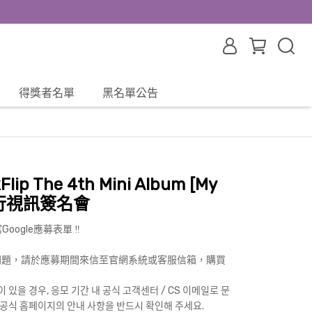
得獎者名單
黑名單公告
lip The 4th Mini Album [My
專輯發行視訊簽名會
ogle應募表單 ‼️
問題，請於應募期間來信至官網系統或客服信箱，購買
 있을 경우, 응모 기간 내 공식 고객센터 / CS 이메일로 문
 공식 홈페이지의 안내 사항을 반드시 확인해 주세요.