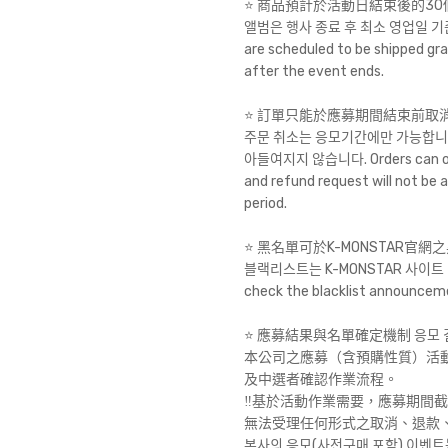
⭐️ 商品預計於活動日結束後的3
앨범은 행사 종료 후 최소 영업일 기
are scheduled to be shipped gra
after the event ends.
⭐️ 訂單只能於應募期間結束前
주문 취소는 응모기간에만 가능합니다
아들여지지 않습니다. Orders can only 
and refund request will not be
period.
⭐️ 黑名單可於K-MONSTAR
블랙리스트는 K-MONSTAR 사이트 
check the blacklist announcem
⭐️ 應募結果與名單確定機制 응모 결
本公司之應募（含預購性質）活
及中選者確認作業流程。
‼️基於活動作業需要，應募期間
無法受理任何形式之取消、退款、
본사의 응모(사전구매 포함) 이벤트는