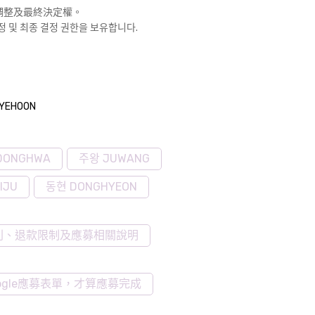
、調整及最終決定權。
정 및 최종 결정 권한을 보유합니다.
KYEHOON
DONGHWA
주왕 JUWANG
IJU
동현 DONGHYEON
則、退款限制及應募相關說明
gle應募表單，才算應募完成