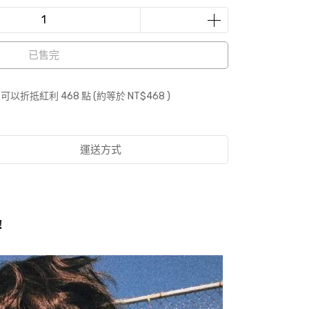
已售完
 」可以折抵紅利
468
點 (約等於
NT$468
)
運送方式
️