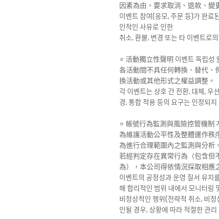
因素為由，要求取消、退款、變
이벤트 참여(응모, 주문 등)가 완료
인적인 사유로 인한
취소, 환불, 변경 또는 타 이벤트로
⭐️ 活動獨立性聲明 이벤트 독립성 
各活動間不具任何轉換、替代、
換活動或其他形式之權益調整。
각 이벤트는 상호 간 전환, 대체, 우
경, 통합 적용 등의 요구는 인정되지
⭐️ 帳號行為監測與風險控管機制 계
為維護活動公平性及整體運作秩
為進行合理範圍內之監測與分析
若經判定存在異常行為（包含但
為），本公司得依情況採取相應
이벤트의 공정성과 운영 질서 유지를 
해 합리적인 범위 내에서 모니터링 
비정상적인 행위(전략적 취소, 비정상
인될 경우, 상황에 따라 적절한 관리