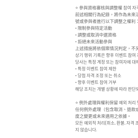
⭐️ 參與資格審核與調整權 참여 자격
前述相關行為紀錄，將作為未來
號或參與者進行以下調整之權利
• 限制參與特定活動
• 調整或取消中選資格
• 拒絕未來活動參與
上述措施將依個案情況判定，不
상기 행위 기록은 향후 이벤트 참여 
당사는 특정 계정 또는 참여자에 대
• 특정 이벤트 참여 제한
• 당첨 자격 조정 또는 취소
• 향후 이벤트 참여 거부
해당 조치는 개별 상황에 따라 판단되
⭐️ 例外處理與權利保留 예외 처리 
任何例外處理（包含取消、退款
度之變更或未來適用之依據。
모든 예외적 처리(취소, 환불, 자격
지 않습니다.